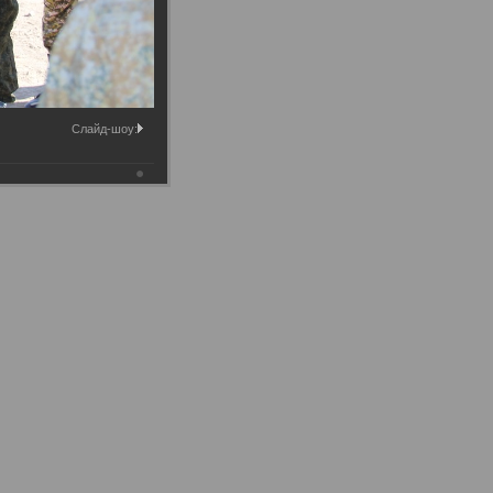
Слайд-шоу: