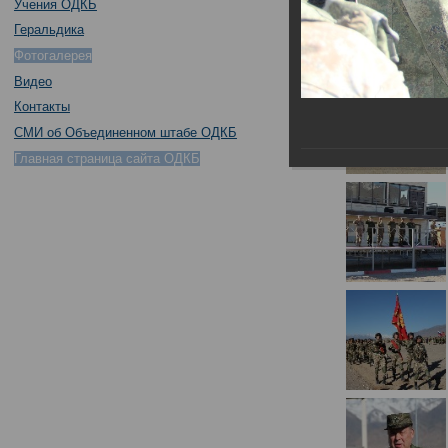
Учения ОДКБ
Геральдика
Фотогалерея
Видео
Контакты
СМИ об Объединенном штабе ОДКБ
Главная страница сайта ОДКБ