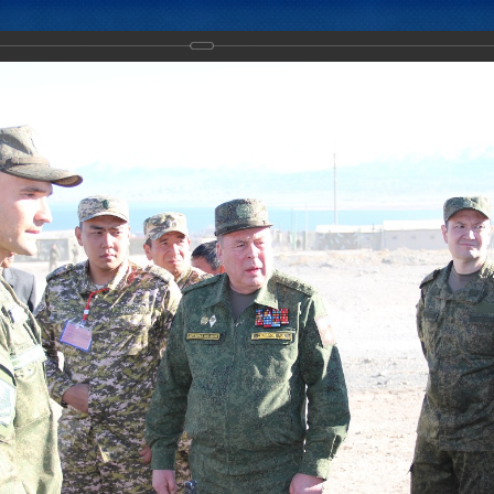
Новости
Документы
Аналитика
Приоритеты пред
тическое учение с воинскими контингентами КСБР ЦАР «Рубеж-2016