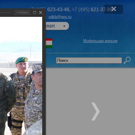
+7 (495)
623-43-46,
+7 (495)
621-37-86
слайдер
Эл. почта:
odkb@gov.ru
Авторизация
Мобильная версия
седательства
»