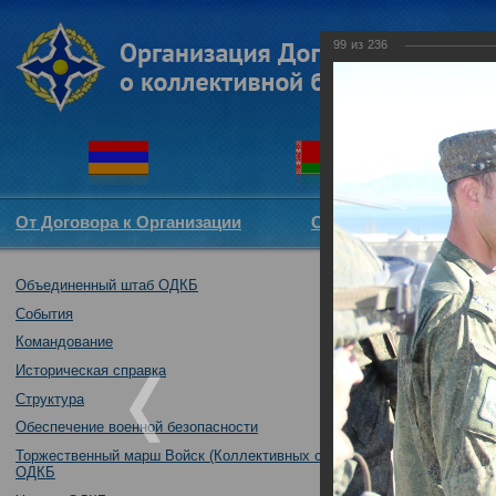
99
из
236
От Договора к Организации
Структура ОДКБ
Объединенный штаб ОДКБ
Совместное так
04.10.2016
События
Командование
Историческая справка
Структура
Обеспечение военной безопасности
Торжественный марш Войск (Коллективных сил)
ОДКБ