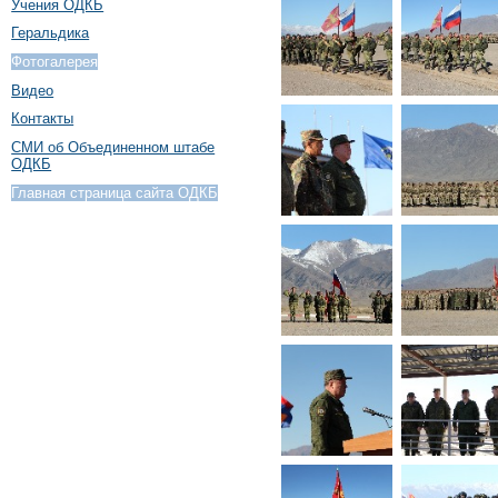
Учения ОДКБ
Геральдика
Фотогалерея
Видео
Контакты
СМИ об Объединенном штабе
ОДКБ
Главная страница сайта ОДКБ