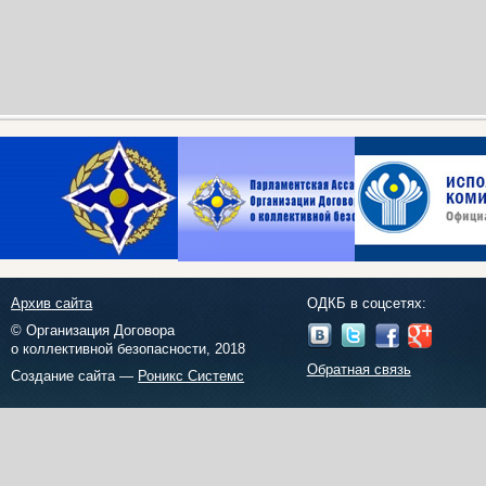
Архив сайта
ОДКБ в соцсетях:
© Организация Договора
о коллективной безопасности, 2018
Обратная связь
Создание сайта —
Роникс Системс