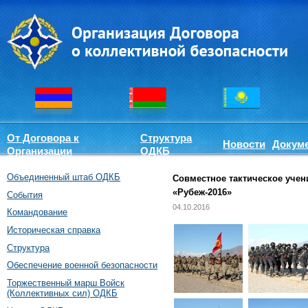
От Договора к
Структура
Новости
Докум
Организации
ОДКБ
Объединенный штаб ОДКБ
Совместное тактическое уче
«Рубеж-2016»
События
04.10.2016
Командование
Историческая справка
Структура
Обеспечение военной безопасности
Торжественный марш Войск
(Коллективных сил) ОДКБ