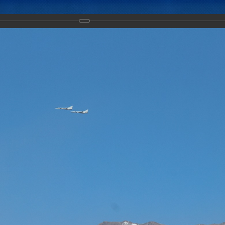
Новости
Документы
Аналитика
Приоритеты пред
тическое учение с воинскими контингентами КСБР ЦАР «Рубеж-2016