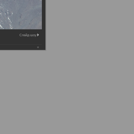
Слайд-шоу: