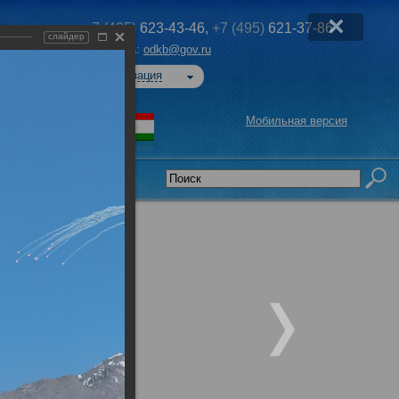
+7 (495)
623-43-46,
+7 (495)
621-37-86
слайдер
Эл. почта:
odkb@gov.ru
Авторизация
Мобильная версия
седательства
»