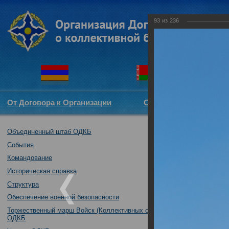
93
из
236
От Договора к Организации
Структура ОДКБ
Объединенный штаб ОДКБ
Совместное так
04.10.2016
События
Командование
Историческая справка
Структура
Обеспечение военной безопасности
Торжественный марш Войск (Коллективных сил)
ОДКБ