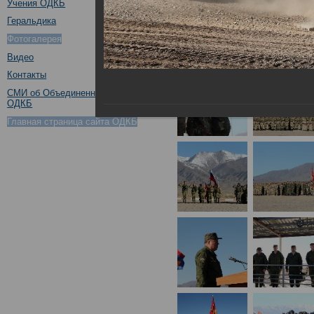
Учения ОДКБ
Геральдика
Фотогалерея
Видео
Контакты
СМИ об Объединенном штабе
ОДКБ
Главная страница сайта ОДКБ