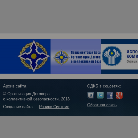
Архив сайта
ОДКБ в соцсетях:
© Организация Договора
о коллективной безопасности, 2018
Обратная связь
Создание сайта —
Роникс Системс