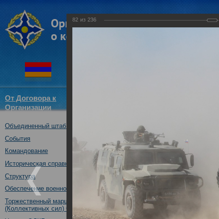
82
из
236
От Договора к
Структура
Новости
Докум
Организации
ОДКБ
Объединенный штаб ОДКБ
Совместное тактическое уче
«Рубеж-2016»
События
04.10.2016
Командование
Историческая справка
Структура
Обеспечение военной безопасности
Торжественный марш Войск
(Коллективных сил) ОДКБ