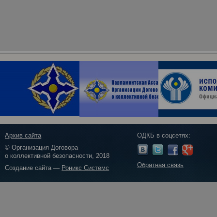
Архив сайта
ОДКБ в соцсетях:
© Организация Договора
о коллективной безопасности, 2018
Обратная связь
Создание сайта —
Роникс Системс