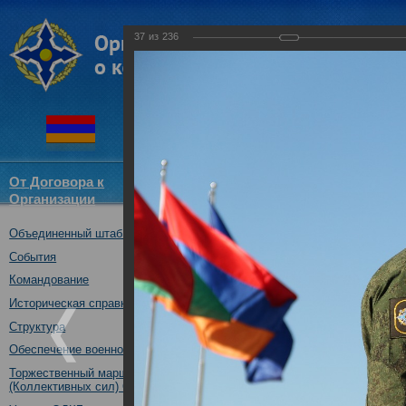
37
из
236
От Договора к
Структура
Новости
Докум
Организации
ОДКБ
Объединенный штаб ОДКБ
Совместное тактическое уче
«Рубеж-2016»
События
04.10.2016
Командование
Историческая справка
Структура
Обеспечение военной безопасности
Торжественный марш Войск
(Коллективных сил) ОДКБ