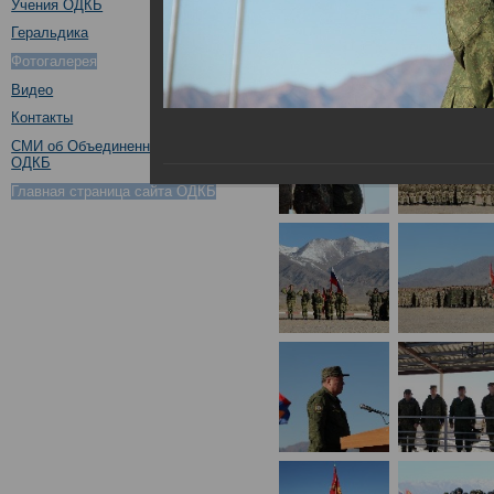
Учения ОДКБ
Геральдика
Фотогалерея
Видео
Контакты
СМИ об Объединенном штабе
ОДКБ
Главная страница сайта ОДКБ