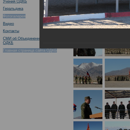
Учения ОДКБ
Геральдика
Фотогалерея
Видео
Контакты
СМИ об Объединенном штабе
ОДКБ
Главная страница сайта ОДКБ