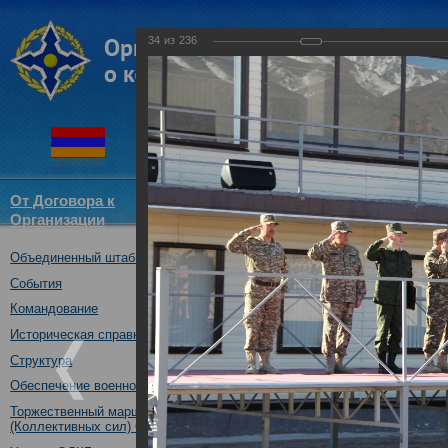
34
из
236
От Договора к
Структура
Новости
Докум
Организации
ОДКБ
Объединенный штаб ОДКБ
Совместное тактическое уче
«Рубеж-2016»
События
04.10.2016
Командование
Историческая справка
Структура
Обеспечение военной безопасности
Торжественный марш Войск
(Коллективных сил) ОДКБ