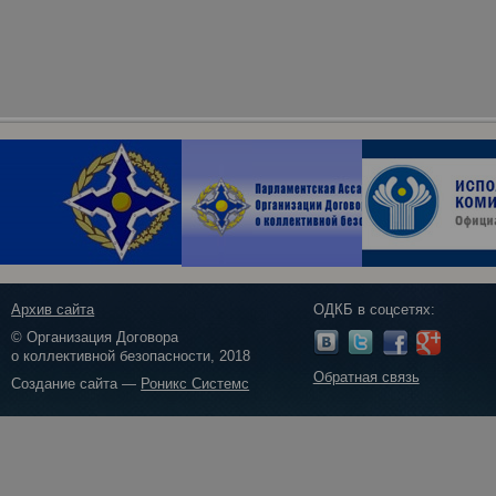
Архив сайта
ОДКБ в соцсетях:
© Организация Договора
о коллективной безопасности, 2018
Обратная связь
Создание сайта —
Роникс Системс