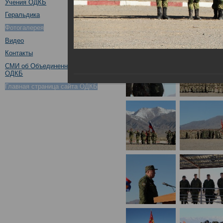
Учения ОДКБ
Геральдика
Фотогалерея
Видео
Контакты
СМИ об Объединенном штабе
ОДКБ
Главная страница сайта ОДКБ