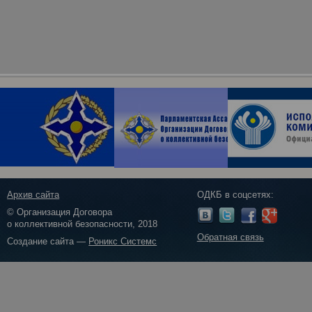
Архив сайта
ОДКБ в соцсетях:
© Организация Договора
о коллективной безопасности, 2018
Обратная связь
Создание сайта —
Роникс Системс