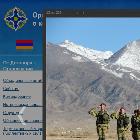
13
из
236
От Договора к
Структура
Новости
Докум
Организации
ОДКБ
Объединенный штаб ОДКБ
Совместное тактическое уче
«Рубеж-2016»
События
04.10.2016
Командование
Историческая справка
Структура
Обеспечение военной безопасности
Торжественный марш Войск
(Коллективных сил) ОДКБ