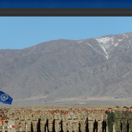
Новости
Документы
Аналитика
Приоритеты пред
тическое учение с воинскими контингентами КСБР ЦАР «Рубеж-2016