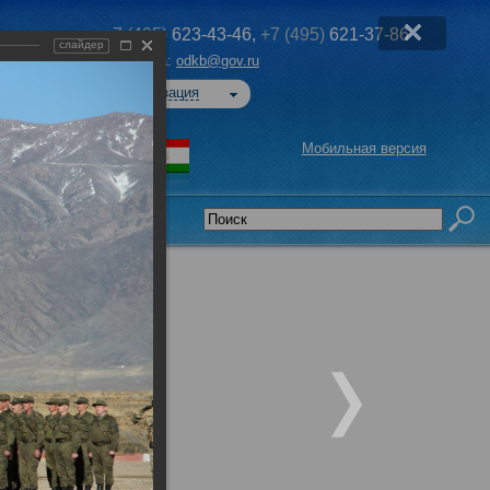
+7 (495)
623-43-46,
+7 (495)
621-37-86
слайдер
Эл. почта:
odkb@gov.ru
Авторизация
Мобильная версия
седательства
»