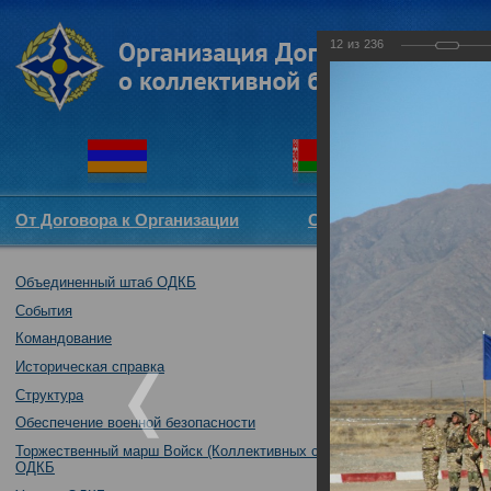
12
из
236
От Договора к Организации
Структура ОДКБ
Объединенный штаб ОДКБ
Совместное так
04.10.2016
События
Командование
Историческая справка
Структура
Обеспечение военной безопасности
Торжественный марш Войск (Коллективных сил)
ОДКБ