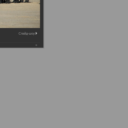
Слайд-шоу: