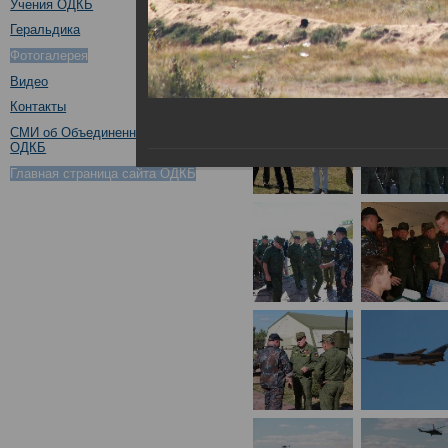
Учения ОДКБ
Геральдика
Фотогалерея
Видео
Контакты
СМИ об Объединенном штабе
ОДКБ
Главная страница сайта ОДКБ