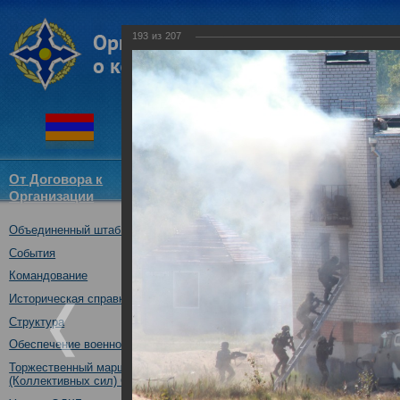
193
из
207
От Договора к
Структура
Новости
Докум
Организации
ОДКБ
Объединенный штаб ОДКБ
Совместное учение с Коллек
"Нерушимое братство-2016"
События
23.08.2016
Командование
Историческая справка
Структура
Обеспечение военной безопасности
Торжественный марш Войск
(Коллективных сил) ОДКБ