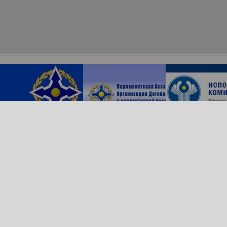
Архив сайта
ОДКБ в соцсетях:
© Организация Договора
о коллективной безопасности, 2018
Обратная связь
Создание сайта —
Роникс Системс