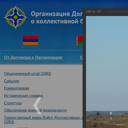
184
из
207
От Договора к Организации
Структура ОДКБ
Объединенный штаб ОДКБ
Совместное уч
братство-2016"
События
23.08.2016
Командование
Историческая справка
Структура
Обеспечение военной безопасности
Торжественный марш Войск (Коллективных сил)
ОДКБ