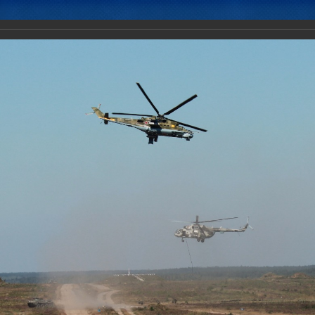
Новости
Документы
Аналитика
Приоритеты пред
ение с Коллективными миротворческими силами ОДКБ "Нерушимое