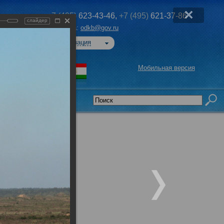
+7 (495)
623-43-46,
+7 (495)
621-37-86
слайдер
Эл. почта:
odkb@gov.ru
Авторизация
Мобильная версия
седательства