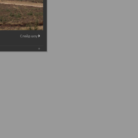
Слайд-шоу: