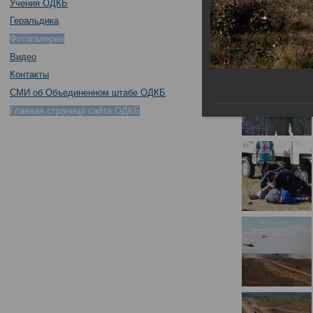
Учения ОДКБ
Геральдика
Фотогалерея
Видео
Контакты
СМИ об Объединенном штабе ОДКБ
Главная страница сайта ОДКБ