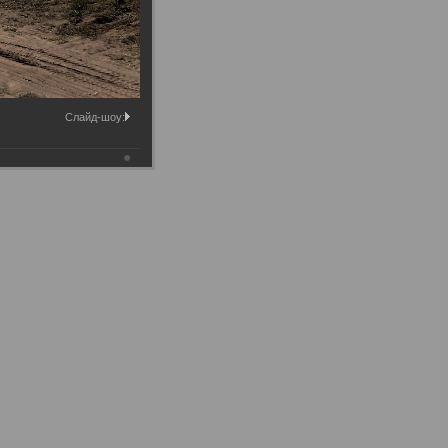
Слайд-шоу: