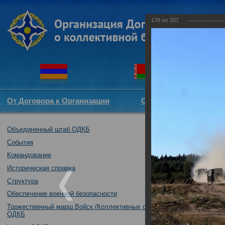
178
из
207
От Договора к Организации
Структура ОДКБ
Объединенный штаб ОДКБ
Совместное уч
братство-2016"
События
23.08.2016
Командование
Историческая справка
Структура
Обеспечение военной безопасности
Торжественный марш Войск (Коллективных сил)
ОДКБ