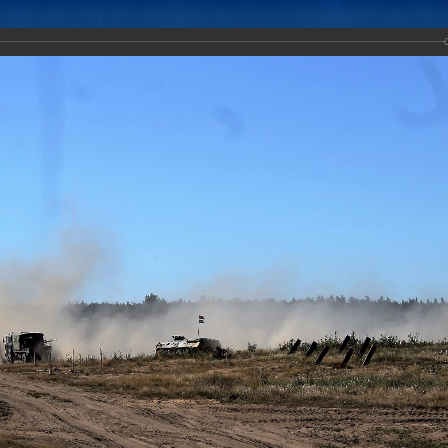
Новости
Документы
Аналитика
Приоритеты пред
ение с Коллективными миротворческими силами ОДКБ "Нерушимое