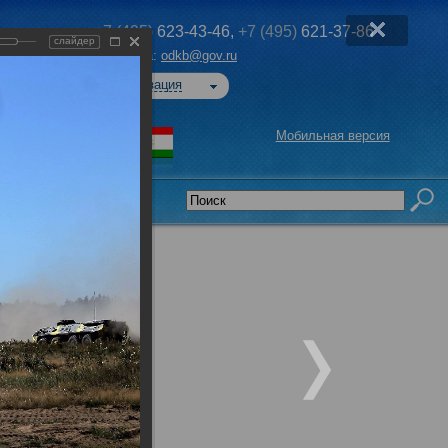
+7 (495)
623-43-46,
+7 (495)
621-37-86
слайдер
Эл. почта:
odkb@gov.ru
Авторизация
Мобильная версия
седательства