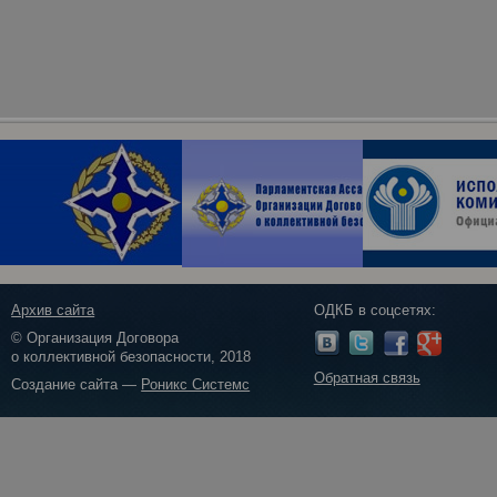
Архив сайта
ОДКБ в соцсетях:
© Организация Договора
о коллективной безопасности, 2018
Обратная связь
Создание сайта —
Роникс Системс