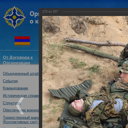
173
из
207
От Договора к
Структура
Новости
Докум
Организации
ОДКБ
Объединенный штаб ОДКБ
Совместное учение с Коллек
"Нерушимое братство-2016"
События
23.08.2016
Командование
Историческая справка
Структура
Обеспечение военной безопасности
Торжественный марш Войск
(Коллективных сил) ОДКБ