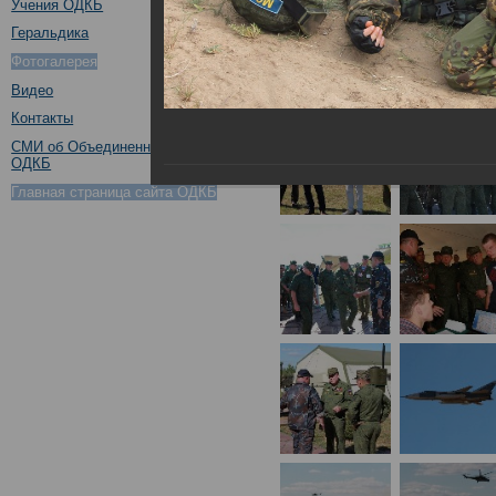
Учения ОДКБ
Геральдика
Фотогалерея
Видео
Контакты
СМИ об Объединенном штабе
ОДКБ
Главная страница сайта ОДКБ