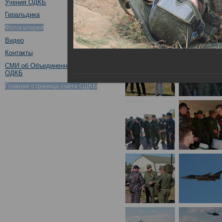
Учения ОДКБ
Геральдика
Фотогалерея
Видео
Контакты
СМИ об Объединенном штабе
ОДКБ
Главная страница сайта ОДКБ