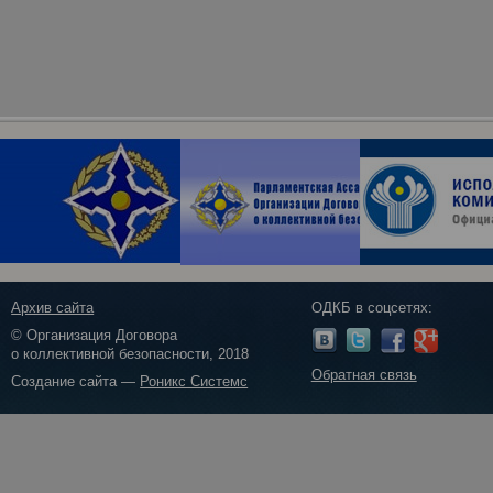
Архив сайта
ОДКБ в соцсетях:
© Организация Договора
о коллективной безопасности, 2018
Обратная связь
Создание сайта —
Роникс Системс