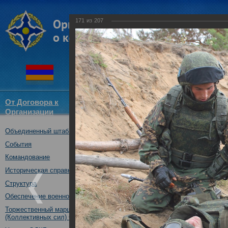
171
из
207
От Договора к
Структура
Новости
Докум
Организации
ОДКБ
Объединенный штаб ОДКБ
Совместное учение с Коллек
"Нерушимое братство-2016"
События
23.08.2016
Командование
Историческая справка
Структура
Обеспечение военной безопасности
Торжественный марш Войск
(Коллективных сил) ОДКБ