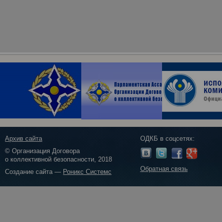
Архив сайта
ОДКБ в соцсетях:
© Организация Договора
о коллективной безопасности, 2018
Обратная связь
Создание сайта —
Роникс Системс