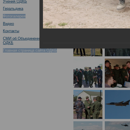
Учения ОДКБ
Геральдика
Фотогалерея
Видео
Контакты
СМИ об Объединенном штабе
ОДКБ
Главная страница сайта ОДКБ