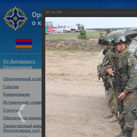
167
из
207
От Договора к
Структура
Новости
Докум
Организации
ОДКБ
Объединенный штаб ОДКБ
Совместное учение с Коллек
"Нерушимое братство-2016"
События
23.08.2016
Командование
Историческая справка
Структура
Обеспечение военной безопасности
Торжественный марш Войск
(Коллективных сил) ОДКБ