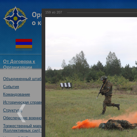
159
из
207
От Договора к
Структура
Новости
Докум
Организации
ОДКБ
Объединенный штаб ОДКБ
Совместное учение с Коллек
"Нерушимое братство-2016"
События
23.08.2016
Командование
Историческая справка
Структура
Обеспечение военной безопасности
Торжественный марш Войск
(Коллективных сил) ОДКБ