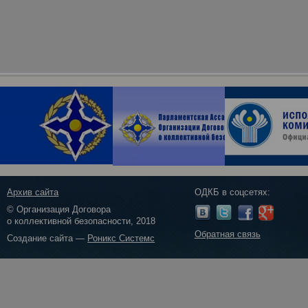
Архив сайта
ОДКБ в соцсетях:
© Организация Договора
о коллективной безопасности, 2018
Обратная связь
Создание сайта —
Роникс Системс