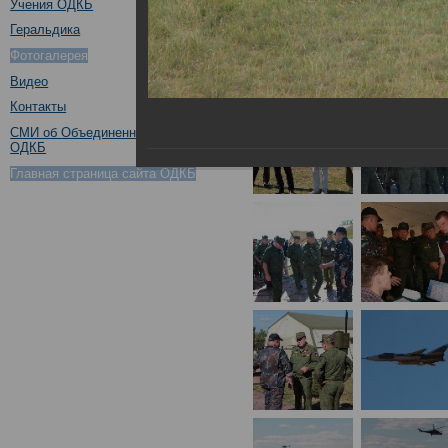
Учения ОДКБ
Геральдика
Фотогалерея
Видео
Контакты
СМИ об Объединенном штабе
ОДКБ
Главная страница сайта ОДКБ