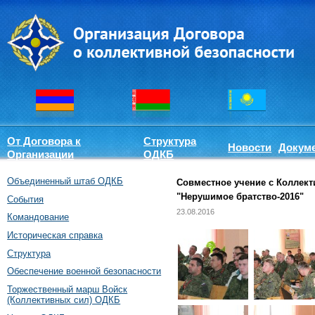
От Договора к
Структура
Новости
Докум
Организации
ОДКБ
Объединенный штаб ОДКБ
Совместное учение с Коллек
"Нерушимое братство-2016"
События
23.08.2016
Командование
Историческая справка
Структура
Обеспечение военной безопасности
Торжественный марш Войск
(Коллективных сил) ОДКБ