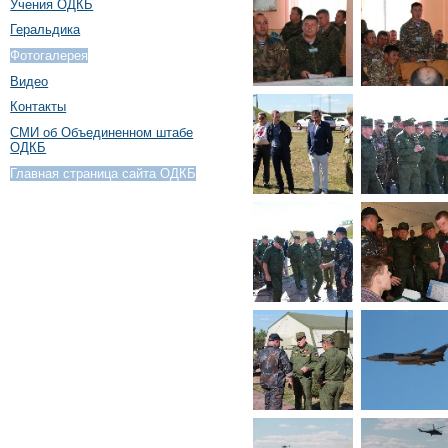
Учения ОДКБ
Геральдика
Фотогалерея
Видео
Контакты
СМИ об Объединенном штабе
ОДКБ
Главная страница сайта ОДКБ