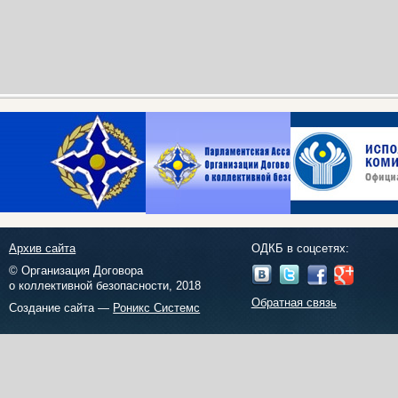
Архив сайта
ОДКБ в соцсетях:
© Организация Договора
о коллективной безопасности, 2018
Обратная связь
Создание сайта —
Роникс Системс