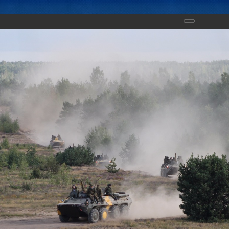
Новости
Документы
Аналитика
Приоритеты пред
ение с Коллективными миротворческими силами ОДКБ "Нерушимое