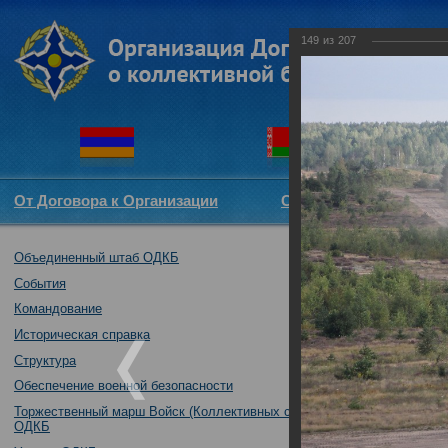
149
из
207
От Договора к Организации
Структура ОДКБ
Объединенный штаб ОДКБ
Совместное уч
братство-2016"
События
23.08.2016
Командование
Историческая справка
Структура
Обеспечение военной безопасности
Торжественный марш Войск (Коллективных сил)
ОДКБ