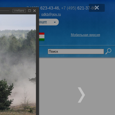
+7 (495)
623-43-46,
+7 (495)
621-37-86
слайдер
Эл. почта:
odkb@gov.ru
Авторизация
Мобильная версия
седательства