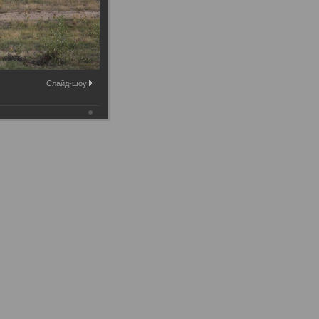
Слайд-шоу: