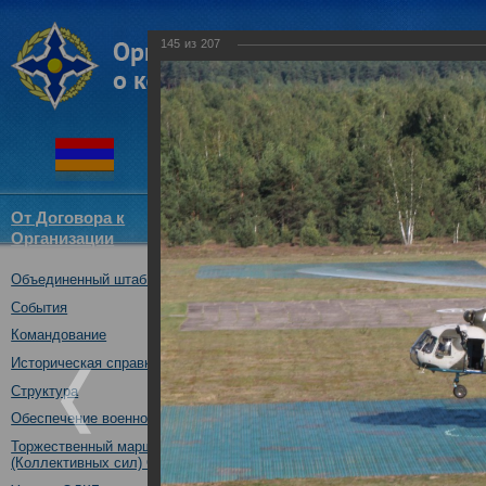
145
из
207
От Договора к
Структура
Новости
Докум
Организации
ОДКБ
Объединенный штаб ОДКБ
Совместное учение с Коллек
"Нерушимое братство-2016"
События
23.08.2016
Командование
Историческая справка
Структура
Обеспечение военной безопасности
Торжественный марш Войск
(Коллективных сил) ОДКБ