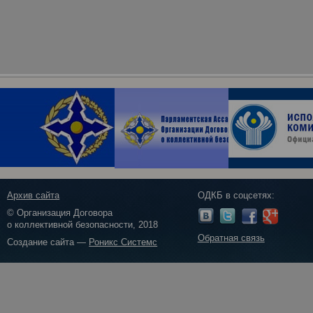
Архив сайта
ОДКБ в соцсетях:
© Организация Договора
о коллективной безопасности, 2018
Обратная связь
Создание сайта —
Роникс Системс