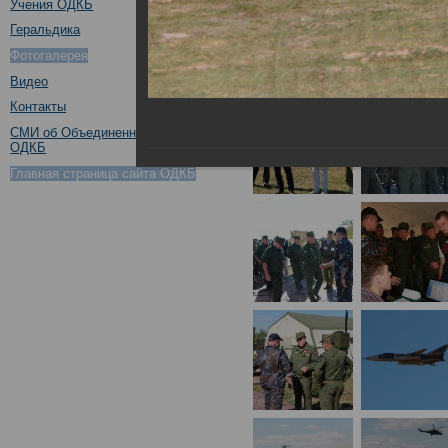
Учения ОДКБ
Геральдика
Фотогалерея
Видео
Контакты
СМИ об Объединенном штабе
ОДКБ
Главная страница сайта ОДКБ