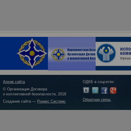
Архив сайта
ОДКБ в соцсетях:
© Организация Договора
о коллективной безопасности, 2018
Обратная связь
Создание сайта —
Роникс Системс