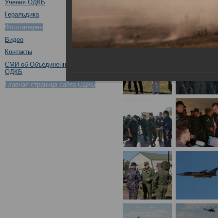
Учения ОДКБ
Геральдика
Фотогалерея
Видео
Контакты
СМИ об Объединенном штабе
ОДКБ
Главная страница сайта ОДКБ