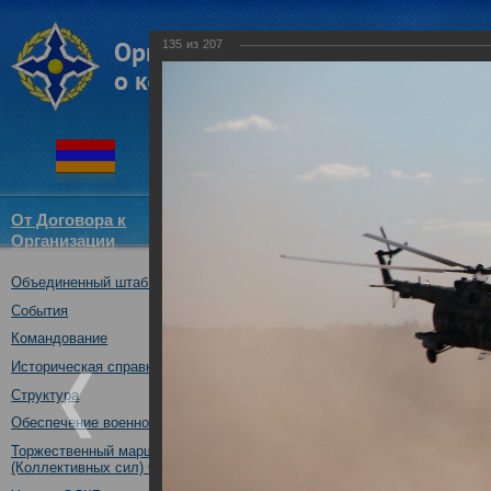
135
из
207
От Договора к
Структура
Новости
Докум
Организации
ОДКБ
Объединенный штаб ОДКБ
Совместное учение с Коллек
"Нерушимое братство-2016"
События
23.08.2016
Командование
Историческая справка
Структура
Обеспечение военной безопасности
Торжественный марш Войск
(Коллективных сил) ОДКБ