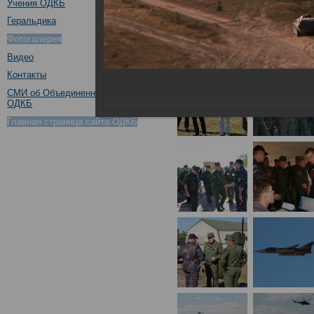
Учения ОДКБ
Геральдика
Фотогалерея
Видео
Контакты
СМИ об Объединенном штабе
ОДКБ
Главная страница сайта ОДКБ