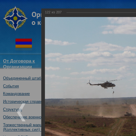
122
из
207
От Договора к
Структура
Новости
Докум
Организации
ОДКБ
Объединенный штаб ОДКБ
Совместное учение с Коллек
"Нерушимое братство-2016"
События
23.08.2016
Командование
Историческая справка
Структура
Обеспечение военной безопасности
Торжественный марш Войск
(Коллективных сил) ОДКБ