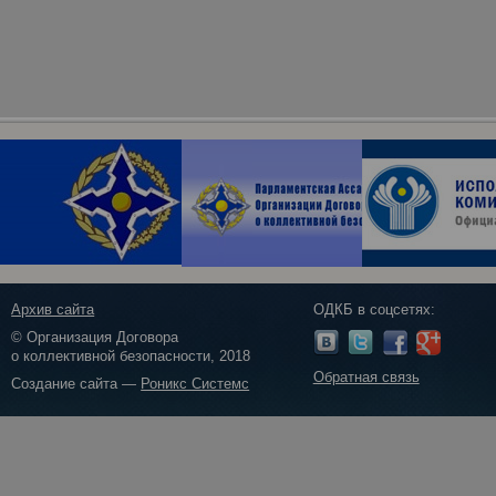
Архив сайта
ОДКБ в соцсетях:
© Организация Договора
о коллективной безопасности, 2018
Обратная связь
Создание сайта —
Роникс Системс