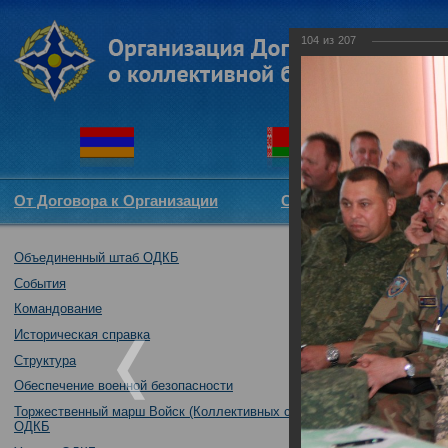
104
из
207
От Договора к Организации
Структура ОДКБ
Объединенный штаб ОДКБ
Совместное уч
братство-2016"
События
23.08.2016
Командование
Историческая справка
Структура
Обеспечение военной безопасности
Торжественный марш Войск (Коллективных сил)
ОДКБ