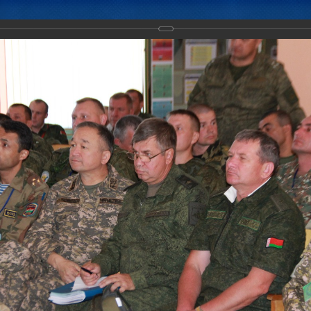
Новости
Документы
Аналитика
Приоритеты пред
ение с Коллективными миротворческими силами ОДКБ "Нерушимое