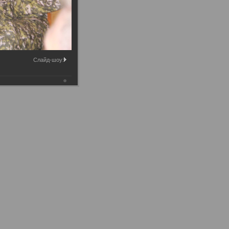
Слайд-шоу: