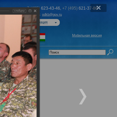
+7 (495)
623-43-46,
+7 (495)
621-37-86
слайдер
Эл. почта:
odkb@gov.ru
Авторизация
Мобильная версия
седательства