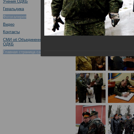
Учения ОДКБ
Геральдика
Фотогалерея
Видео
Контакты
СМИ об Объединенном штабе
ОДКБ
Главная страница сайта ОДКБ