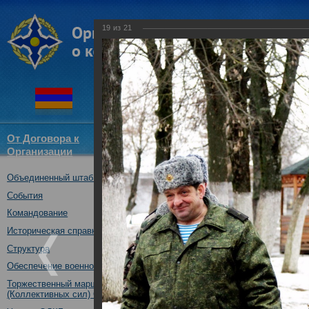
19
из
21
От Договора к
Структура
Новости
Докум
Организации
ОДКБ
Объединенный штаб ОДКБ
Встреча начальника Об
начальником Генеральн
События
первым заместителем 
Командование
Беларусь
Историческая справка
11.02.2016
Структура
Обеспечение военной безопасности
Торжественный марш Войск
(Коллективных сил) ОДКБ