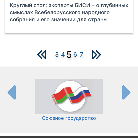
Круглый стол: эксперты БИСИ – о глубинных
смыслах Всебелорусского народного
собрания и его значении для страны
5
3
4
6
7
Союзное государство
И