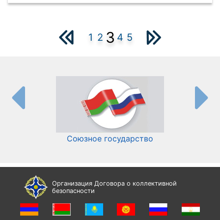
3
1
2
4
5
Союзное государство
И
Организация Договора о коллективной
безопасности