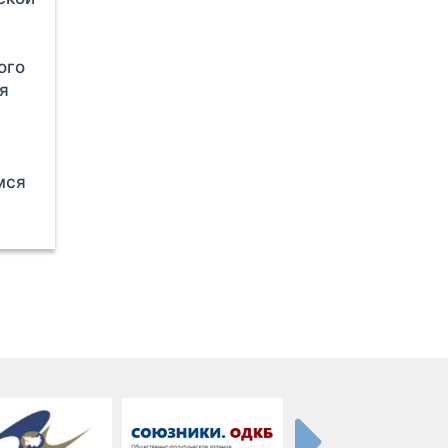
ого
я
мся