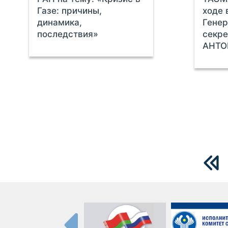
Газе: причины,
ходе 
динамика,
Гене
последствия»
секр
АНТО