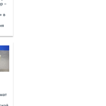
р –
» в
ия
мат
ской