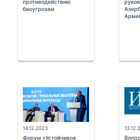
противодействию
руков
биоугрозам
Азер
Арме
14.12.2023
13.12.
Форум «Устойчивое
Вопро