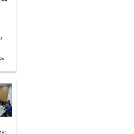
в
сь
му: