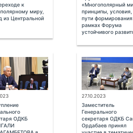
ереходе к
«Многополярный ми
полярному миру,
принципы, условия,
д из Центральной
пути формирования
рамках Форума
устойчивого развит
2023
27.10.2023
упление
Заместитель
ального
Генерального
етаря ОДКБ
секретаря ОДКБ Са
ГАЛИ
Ордабаев принял
АГАМБЕТОВА в
участие в тематиче