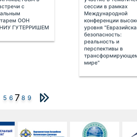
встречи с
сессии в рамках
ральным
Международной
етарем ООН
конференции высок
НИУ ГУТЕРРИШЕМ
уровня "Евразийска
безопасность:
реальность и
перспективы в
трансформирующе
мире"
7
5
6
8
9