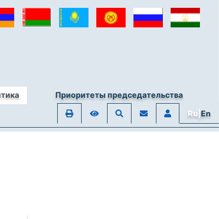
итика
Приоритеты председательства
Ru|
En