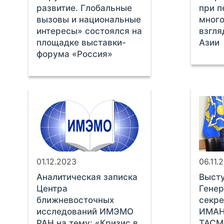
развитие. Глобальные
при п
вызовы и национальные
много
интересы» состоялся на
взгля
площадке выставки-
Азии
форума «Россия»
01.12.2023
06.11.
Аналитическая записка
Выст
Центра
Генер
ближневосточных
секр
исследований ИМЭМО
ИМАН
РАН на тему: «Кризис в
ТАСМ