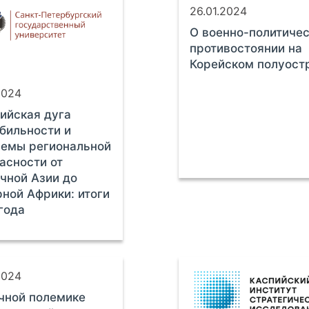
26.01.2024
О военно-политиче
противостоянии на
Корейском полуост
2024
ийская дуга
бильности и
лемы региональной
асности от
чной Азии до
ной Африки: итоги
года
2024
чной полемике