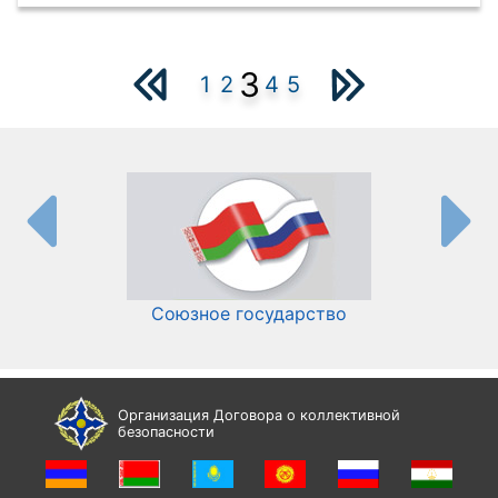
3
1
2
4
5
Союзное государство
И
Организация Договора о коллективной
безопасности