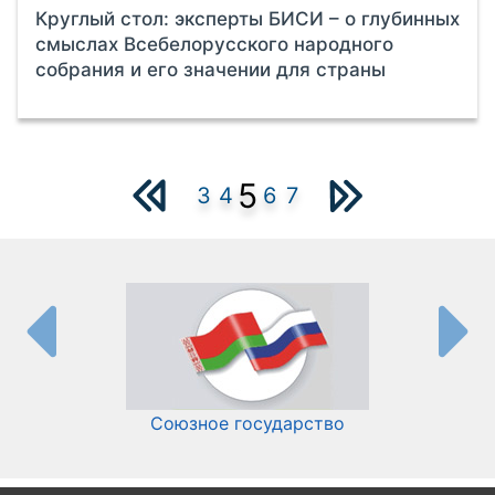
Круглый стол: эксперты БИСИ – о глубинных
смыслах Всебелорусского народного
собрания и его значении для страны
5
3
4
6
7
Союзное государство
И