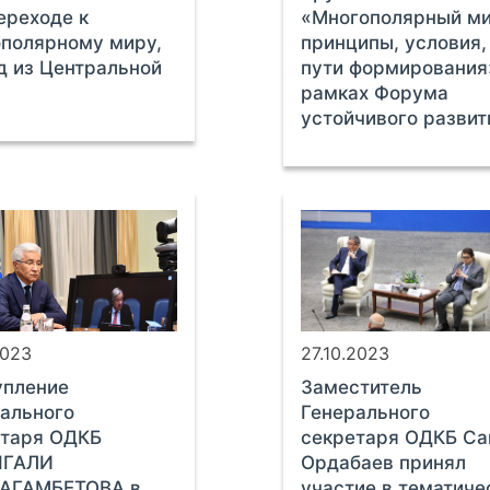
ереходе к
«Многополярный ми
полярному миру,
принципы, условия,
д из Центральной
пути формирования
рамках Форума
устойчивого развит
2023
27.10.2023
упление
Заместитель
ального
Генерального
етаря ОДКБ
секретаря ОДКБ Са
ГАЛИ
Ордабаев принял
АГАМБЕТОВА в
участие в тематиче