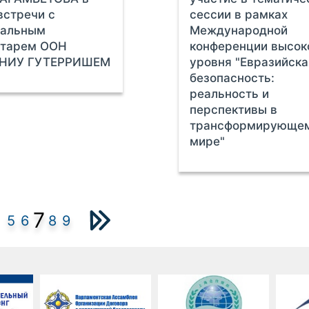
встречи с
сессии в рамках
ральным
Международной
етарем ООН
конференции высок
НИУ ГУТЕРРИШЕМ
уровня "Евразийска
безопасность:
реальность и
перспективы в
трансформирующе
мире"
7
5
6
8
9