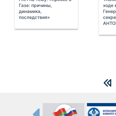
Газе: причины,
ходе 
динамика,
Гене
последствия»
секр
АНТО