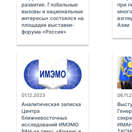
развитие. Глобальные
при п
вызовы и национальные
много
интересы» состоялся на
взгля
площадке выставки-
Азии
форума «Россия»
01.12.2023
06.11.
Аналитическая записка
Выст
Центра
Генер
ближневосточных
секр
исследований ИМЭМО
ИМАН
РАН на тему: «Кризис в
ТАСМ