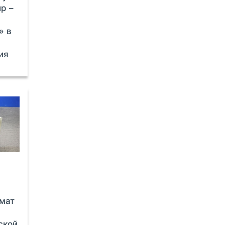
р –
» в
ия
мат
ской