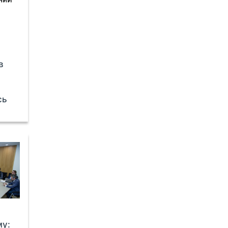
в
сь
му: