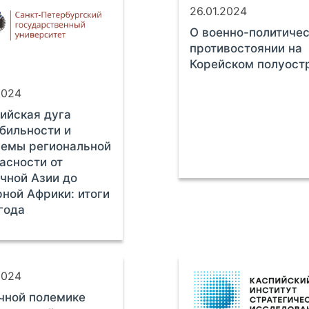
26.01.2024
О военно-политиче
противостоянии на
Корейском полуост
2024
ийская дуга
бильности и
лемы региональной
асности от
чной Азии до
ной Африки: итоги
года
2024
чной полемике