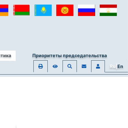
итика
Приоритеты председательства
Ru|
En