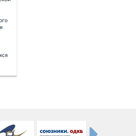
ого
я
мся