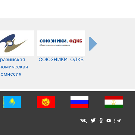
разийская
СОЮЗНИКИ. ОДКБ
Международный
номическая
Комитет Красного
комиссия
Креста