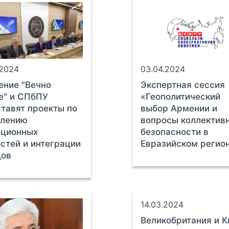
.2024
03.04.2024
ние "Вечно
Экспертная сессия
е" и СПбПУ
«Геополитический
тавят проекты по
выбор Армении и
плению
вопросы коллектив
иционных
безопасности в
стей и интеграции
Евразийском регио
дов
14.03.2024
Великобритания и К