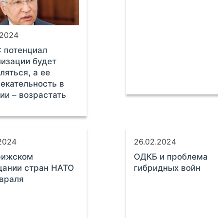
.2024
 потенциал
изации будет
ляться, а ее
екательность в
ии – возрастать
.2024
26.02.2024
рижском
ОДКБ и проблема
щании стран НАТО
гибридных войн
враля