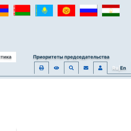
итика
Приоритеты председательства
Ru|
En