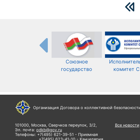
Союзное
Исполнител
государство
комитет 
Организация Договора о коллективной безопасност
101000, Москва, Сверчков переулок, 3/2,
Все новости
Эл. почта:
odkb@gov.ru
Телефоны: +7(495) 621-39-51 - Приемная
+7(495) 623-41-10 - Канцелярия