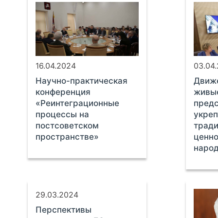
16.04.2024
03.04
Научно-практическая
Движе
конференция
живы
«Реинтеграционные
предс
процессы на
укре
постсоветском
трад
пространстве»
ценно
наро
29.03.2024
Перспективы