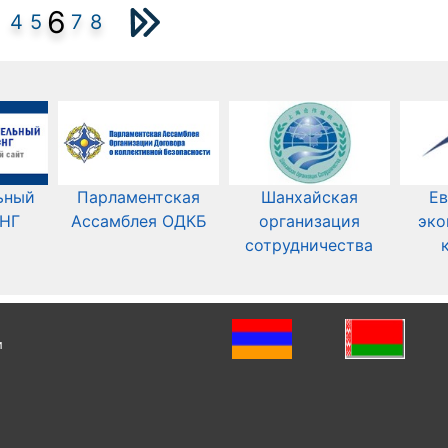
6
4
5
7
8
ьный
Парламентская
Шанхайская
Ев
СНГ
Ассамблея ОДКБ
организация
эко
сотрудничества
и