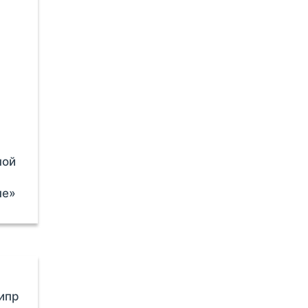
ной
не»
ипр