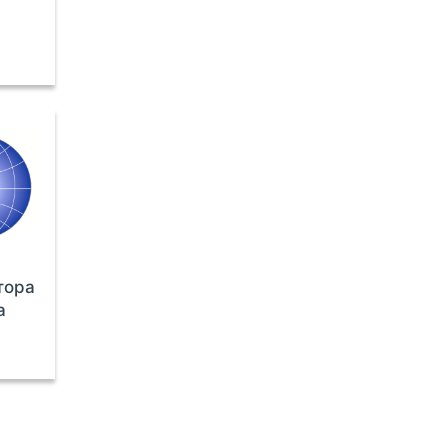
тора
а